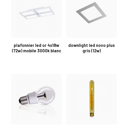
plafonnier led or 4x18w
downlight led novo plus
(72w) mobile 3000k blanc
gris (12w)