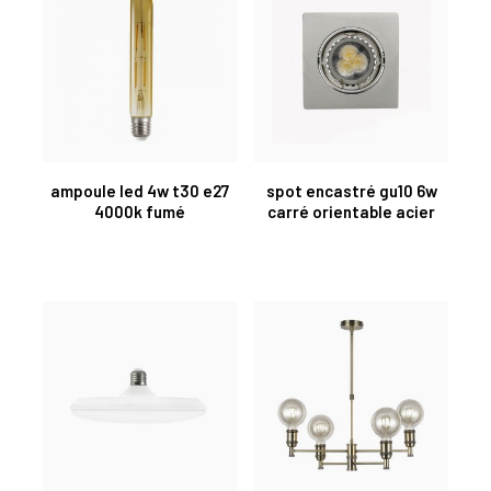
ampoule led 4w t30 e27
spot encastré gu10 6w
4000k fumé
carré orientable acier