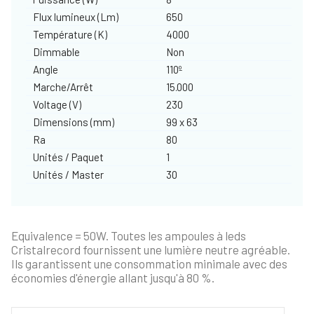
Flux lumineux (Lm)
650
Température (K)
4000
Dimmable
Non
Angle
110º
Marche/Arrêt
15.000
Voltage (V)
230
Dimensions (mm)
99 x 63
Ra
80
Unités / Paquet
1
Unités / Master
30
Equivalence = 50W. Toutes les ampoules à leds
Cristalrecord fournissent une lumière neutre agréable.
Ils garantissent une consommation minimale avec des
économies d'énergie allant jusqu'à 80 %.