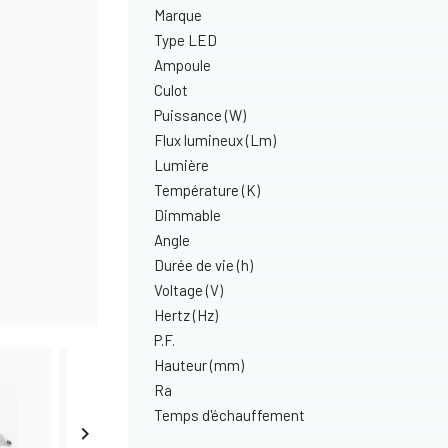
Marque
Type LED
Ampoule
Culot
Puissance (W)
Flux lumineux (Lm)
Lumière
Température (K)
Dimmable
Angle
Durée de vie (h)
Voltage (V)
Hertz (Hz)
P.F.
Hauteur (mm)
Ra
Temps d'échauffement
