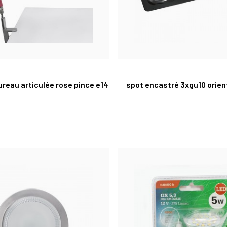
reau articulée rose pince e14
spot encastré 3xgu10 orien