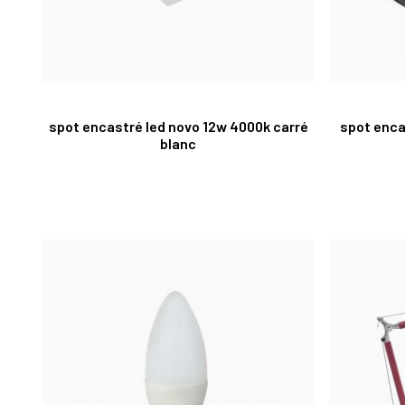
spot encastré led novo 12w 4000k carré
spot enca
blanc