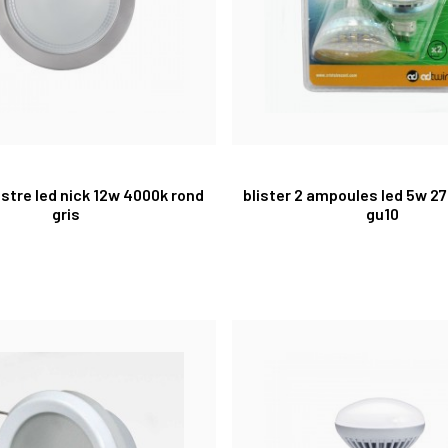
stre led nick 12w 4000k rond
blister 2 ampoules led 5w 2
gris
gu10