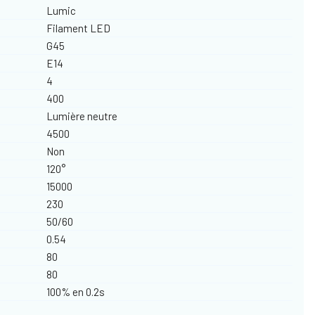
Lumic
Filament LED
G45
E14
4
400
Lumière neutre
4500
Non
120°
15000
230
50/60
0.54
80
80
100% en 0.2s