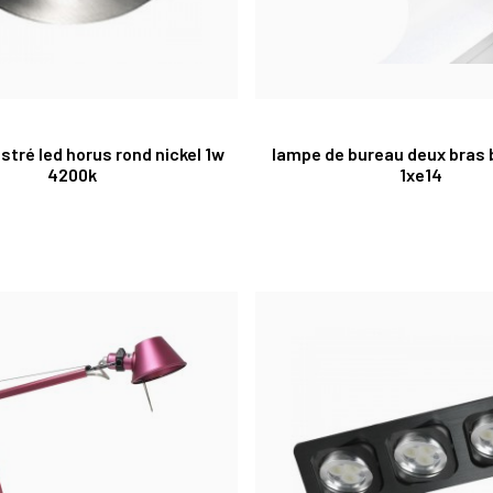
stré led horus rond nickel 1w
lampe de bureau deux bras 
4200k
1xe14