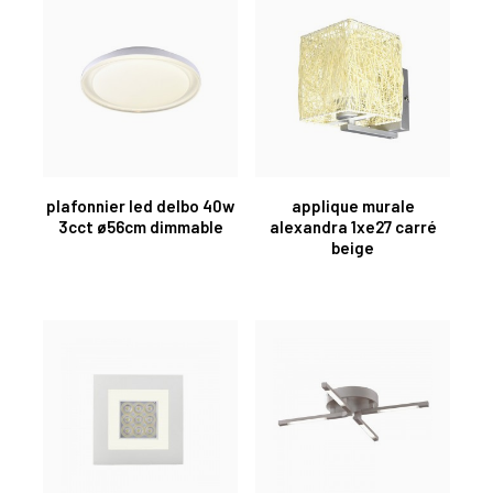
plafonnier led delbo 40w
applique murale
3cct ø56cm dimmable
alexandra 1xe27 carré
beige