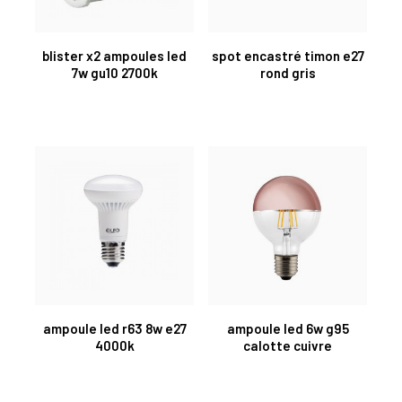
blister x2 ampoules led
spot encastré timon e27
7w gu10 2700k
rond gris
ampoule led r63 8w e27
ampoule led 6w g95
4000k
calotte cuivre