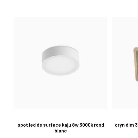
spot led de surface kaju 8w 3000k rond
cryn dim 3
blanc