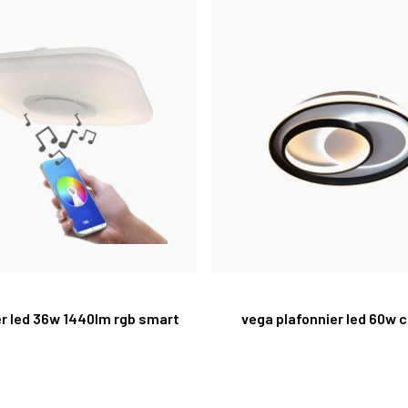
er led 36w 1440lm rgb smart
vega plafonnier led 60w 