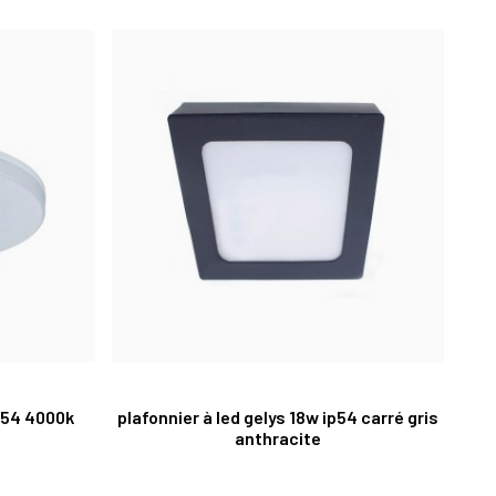
ip54 4000k
plafonnier à led gelys 18w ip54 carré gris
anthracite