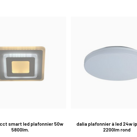
cct smart led plafonnier 50w
dalia plafonnier à led 24w 
5800lm.
2200lm rond