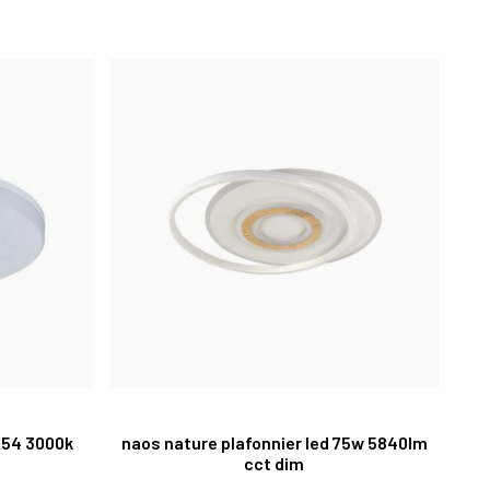
ip54 3000k
naos nature plafonnier led 75w 5840lm
cct dim