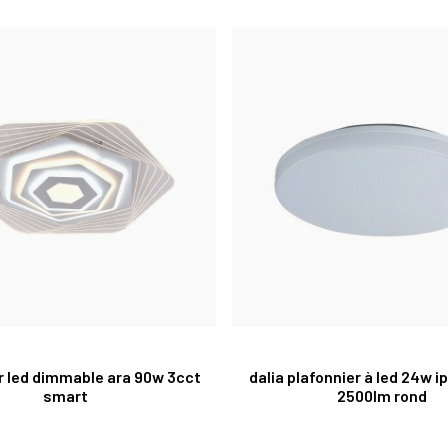
r led dimmable ara 90w 3cct
dalia plafonnier à led 24w 
smart
2500lm rond