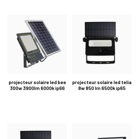
projecteur solaire led bee
projecteur solaire led telia
300w 3900lm 6000k ip66
8w 850 lm 6500k ip65