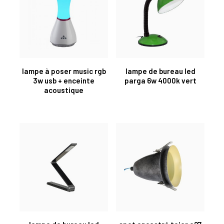
lampe à poser music rgb
lampe de bureau led
3w usb + enceinte
parga 6w 4000k vert
acoustique