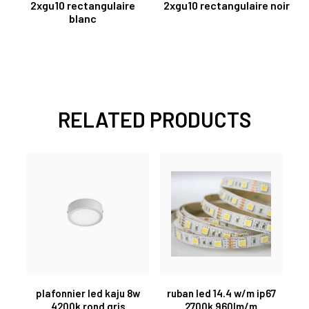
2xgu10 rectangulaire
2xgu10 rectangulaire noir
blanc
RELATED PRODUCTS
plafonnier led kaju 8w
ruban led 14.4 w/m ip67
4200k rond gris
2700k 960lm/m