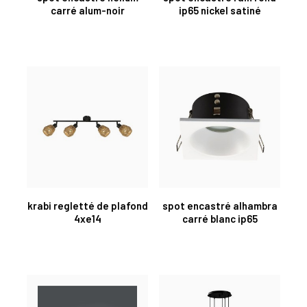
carré alum-noir
ip65 nickel satiné
krabi regletté de plafond
spot encastré alhambra
4xe14
carré blanc ip65