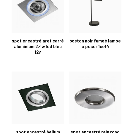
spot encastré aret carré
boston noir fumeé lampe
aluminium 2,4w led bleu
á poser 1xe14
12v
spot encastré helium
spot encastré rain rond