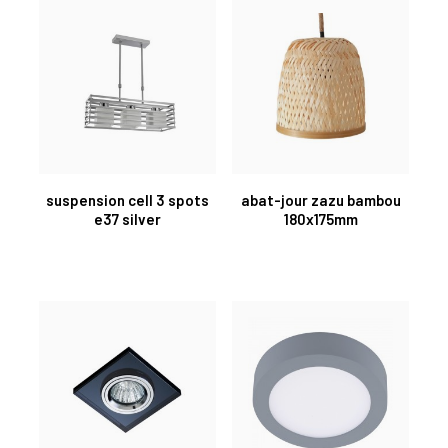
suspension cell 3 spots
abat-jour zazu bambou
e37 silver
180x175mm