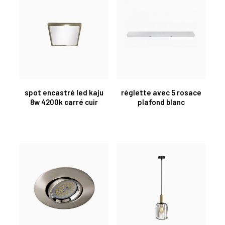
spot encastré led kaju
réglette avec 5 rosace
8w 4200k carré cuir
plafond blanc