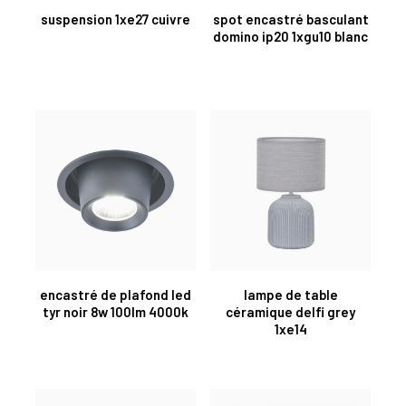
suspension 1xe27 cuivre
spot encastré basculant
domino ip20 1xgu10 blanc
encastré de plafond led
lampe de table
tyr noir 8w 100lm 4000k
céramique delfi grey
1xe14