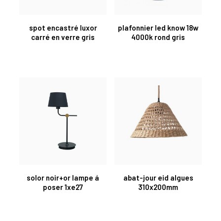
spot encastré luxor
plafonnier led know 18w
carré en verre gris
4000k rond gris
solor noir+or lampe á
abat-jour eid algues
poser 1xe27
310x200mm