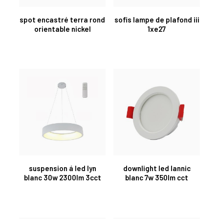
spot encastré terra rond
sofis lampe de plafond iii
orientable nickel
1xe27
suspension á led lyn
downlight led lannic
blanc 30w 2300lm 3cct
blanc 7w 350lm cct