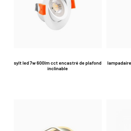
sylt led 7w 600lm cct encastré de plafond
lampadaire
inclinable