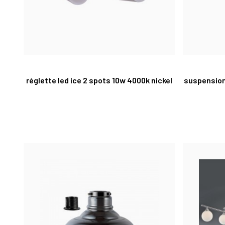
réglette led ice 2 spots 10w 4000k nickel
suspension