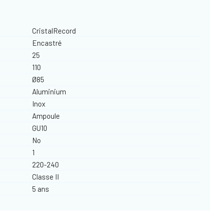
CristalRecord
Encastré
25
110
Ø85
Aluminium
Inox
Ampoule
GU10
No
1
220-240
Classe II
5 ans