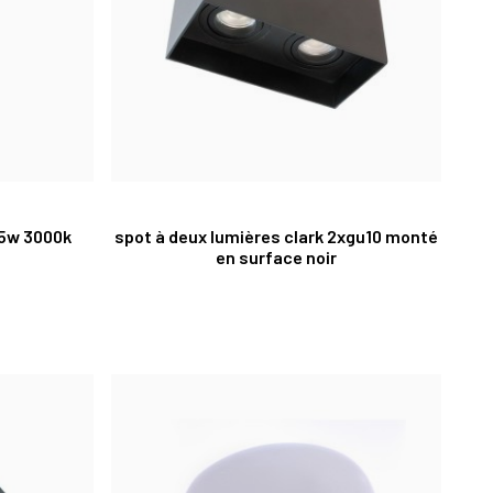
+5w 3000k
spot à deux lumières clark 2xgu10 monté
en surface noir