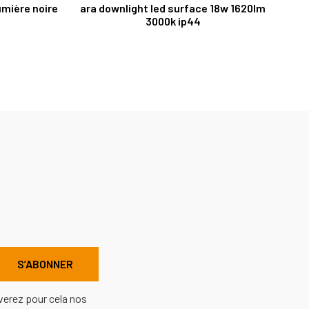
umière noire
ara downlight led surface 18w 1620lm
3000k ip44
verez pour cela nos