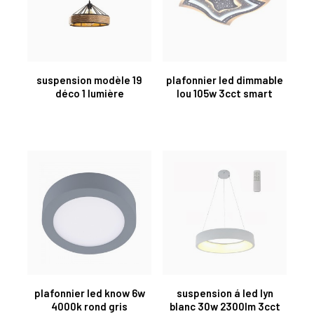
suspension modèle 19
plafonnier led dimmable
déco 1 lumière
lou 105w 3cct smart
plafonnier led know 6w
suspension á led lyn
4000k rond gris
blanc 30w 2300lm 3cct