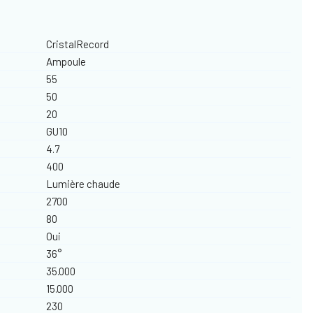
CristalRecord
Ampoule
55
50
20
GU10
4.7
400
Lumière chaude
2700
80
Oui
36°
35.000
15.000
230