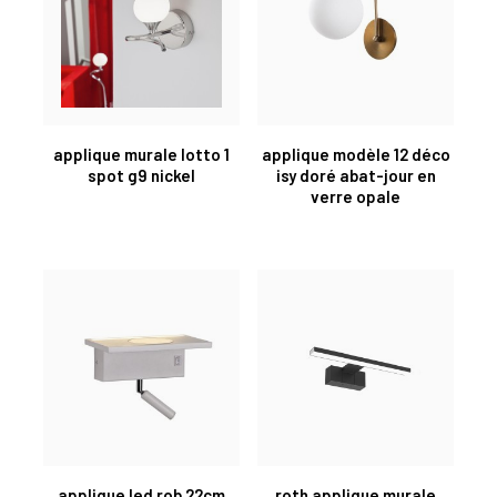
applique murale lotto 1
applique modèle 12 déco
spot g9 nickel
isy doré abat-jour en
verre opale
applique led rob 22cm
roth applique murale