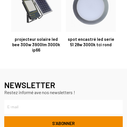
projecteur solaire led
spot encastré led serie
bee 300w 3900lm 3000k
51 28w 3000k tci rond
ip66
NEWSLETTER
Restez informé ave nos newsletters !