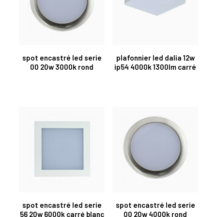
spot encastré led serie
plafonnier led dalia 12w
00 20w 3000k rond
ip54 4000k 1300lm carré
spot encastré led serie
spot encastré led serie
56 20w 6000k carré blanc
00 20w 4000k rond