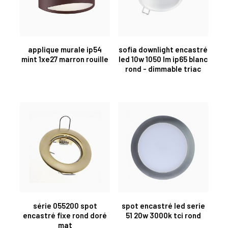
applique murale ip54
sofia downlight encastré
mint 1xe27 marron rouille
led 10w 1050 lm ip65 blanc
rond - dimmable triac
série 055200 spot
spot encastré led serie
encastré fixe rond doré
51 20w 3000k tci rond
mat