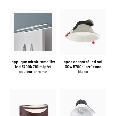
applique miroir rome 11w
spot encastré led sol
led 5700k 710lm ip44
30w 5700k ip44 rond
couleur chrome
blanc