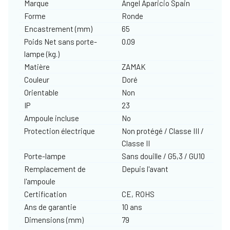
Marque
Angel Aparicio Spain
Forme
Ronde
Encastrement (mm)
65
Poids Net sans porte-
0.09
lampe (kg.)
Matière
ZAMAK
Couleur
Doré
Orientable
Non
IP
23
Ampoule incluse
No
Protection électrique
Non protégé / Classe III /
Classe II
Porte-lampe
Sans douille / G5,3 / GU10
Remplacement de
Depuis l'avant
l'ampoule
Certification
CE, ROHS
Ans de garantie
10 ans
Dimensions (mm)
79