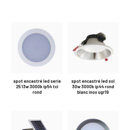
spot encastré led serie
spot encastré led sol
25 13w 3000k ip54 tci
30w 3000k ip44 rond
rond
blanc inox ugr19