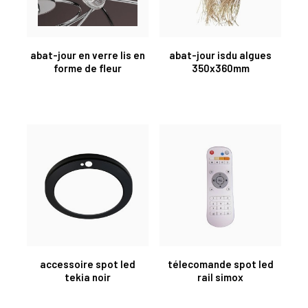
abat-jour en verre lis en
abat-jour isdu algues
forme de fleur
350x360mm
accessoire spot led
télecomande spot led
tekia noir
rail simox